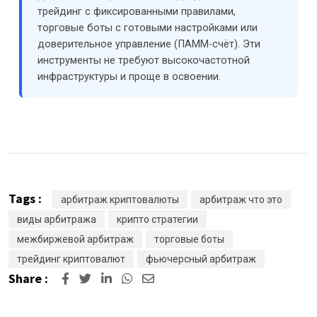
трейдинг с фиксированными правилами,
торговые боты с готовыми настройками или
доверительное управление (ПАММ-счёт). Эти
инструменты не требуют высокочастотной
инфраструктуры и проще в освоении.
Tags :
арбитраж криптовалюты
арбитраж что это
виды арбитража
крипто стратегии
межбиржевой арбитраж
торговые боты
трейдинг криптовалют
фьючерсный арбитраж
Share :
LinkedIn
Whatsapp
Share
via