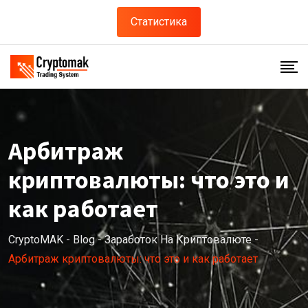
Skip
Статистика
to
content
Арбитраж
криптовалюты: что это и
как работает
CryptoMAK
-
Blog
-
Заработок На Криптовалюте
-
Арбитраж криптовалюты: что это и как работает