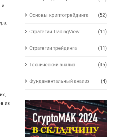
 и
Основы криптотрейдинга
(52)
ра.
Стратегии TradingView
(11)
Стратегии трейдинга
(11)
Технический анализ
(35)
Фундаментальный анализ
(4)
их,
le
из