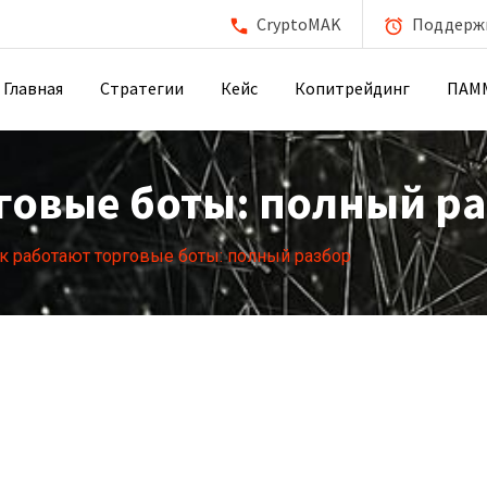
CryptoMAK
Поддержка
Главная
Стратегии
Кейс
Копитрейдинг
ПАМ
говые боты: полный р
к работают торговые боты: полный разбор