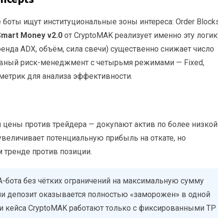
боты ищут институциональные зоны интереса: Order Blocks
Smart Money v2.0
от CryptoMAK реализует именно эту логику
ренда ADX, объём, сила свечи) существенно снижает число
ивный риск-менеджмент с четырьмя режимами — Fixed,
25 метрик для анализа эффективности.
цены против трейдера — докупают актив по более низкой
увеличивает потенциальную прибыль на откате, но
 тренде против позиции.
-бота без чётких ограничений на максимальную сумму
ции депозит оказывается полностью «заморожен» в одной
и кейса CryptoMAK работают только с фиксированными TP