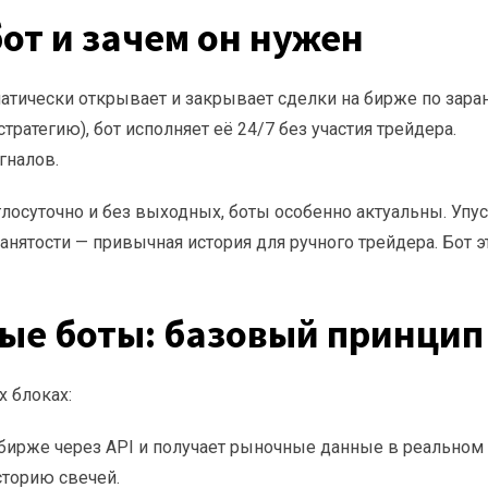
бот и зачем он нужен
матически открывает и закрывает сделки на бирже по зара
ратегию), бот исполняет её 24/7 без участия трейдера.
гналов.
глосуточно и без выходных, боты особенно актуальны. Упус
занятости — привычная история для ручного трейдера. Бот э
вые боты: базовый принцип
х блоках:
бирже через API и получает рыночные данные в реальном
сторию свечей.