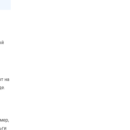
ой
т на
е.
мер,
ьги