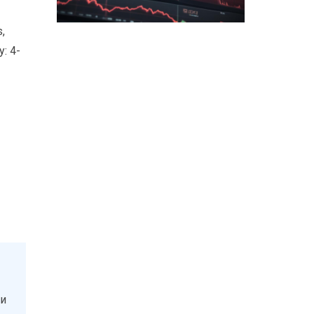
,
: 4-
 и