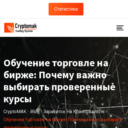
Статистика
Обучение торговле на
бирже: Почему важно
выбирать проверенные
курсы
CryptoMAK
-
Blog
-
Заработок На Криптовалюте
-
Обучение торговле на бирже: Почему важно выбирать
проверенные курсы