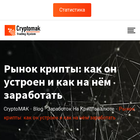
Skip
Статистика
to
content
Рынок крипты: как он
устроен и как на нём
заработать
CryptoMAK
-
Blog
-
Заработок На Криптовалюте
-
Рынок
крипты: как он устроен и как на нём заработать