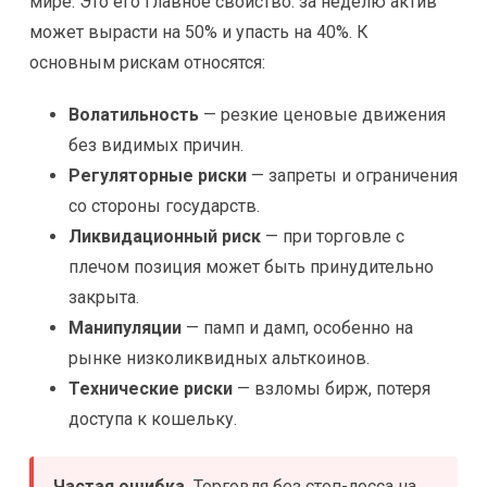
мире. Это его главное свойство: за неделю актив
может вырасти на 50% и упасть на 40%. К
основным рискам относятся:
Волатильность
— резкие ценовые движения
без видимых причин.
Регуляторные риски
— запреты и ограничения
со стороны государств.
Ликвидационный риск
— при торговле с
плечом позиция может быть принудительно
закрыта.
Манипуляции
— памп и дамп, особенно на
рынке низколиквидных альткоинов.
Технические риски
— взломы бирж, потеря
доступа к кошельку.
Частая ошибка.
Торговля без стоп-лосса на