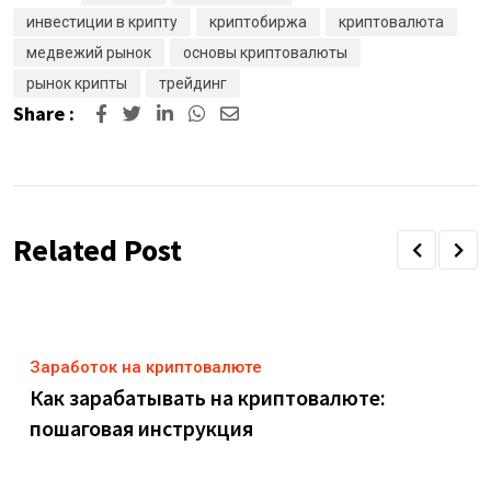
инвестиции в крипту
криптобиржа
криптовалюта
медвежий рынок
основы криптовалюты
рынок крипты
трейдинг
Share :
LinkedIn
Whatsapp
Share
via
Email
Related Post
Заработок на криптовалюте
Как зарабатывать на криптовалюте:
пошаговая инструкция