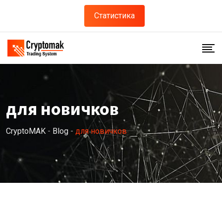
Skip
Статистика
to
content
для новичков
CryptoMAK
-
Blog
-
для новичков