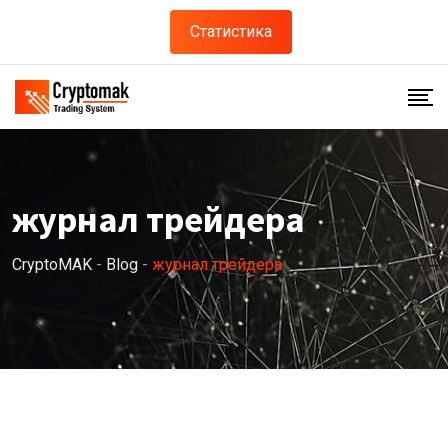
Skip
Статистика
to
content
журнал трейдера
CryptoMAK
-
Blog
-
журнал трейдера