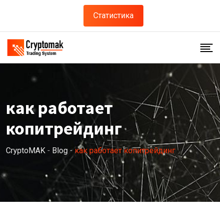
Skip
Статистика
to
content
как работает
копитрейдинг
CryptoMAK
-
Blog
-
как работает копитрейдинг