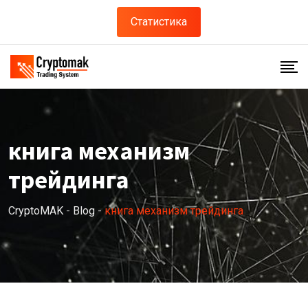
Skip
Статистика
to
content
книга механизм
трейдинга
CryptoMAK
-
Blog
-
книга механизм трейдинга