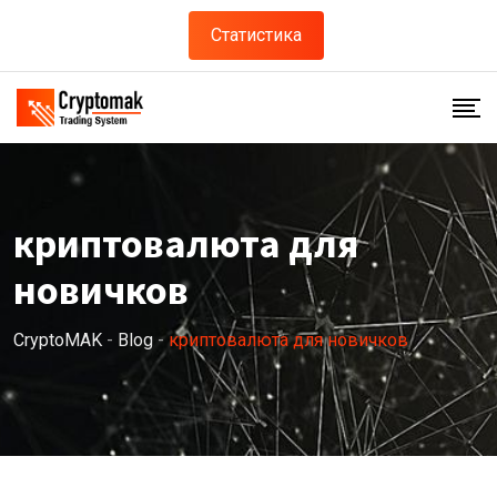
Skip
Статистика
to
content
криптовалюта для
новичков
CryptoMAK
-
Blog
-
криптовалюта для новичков