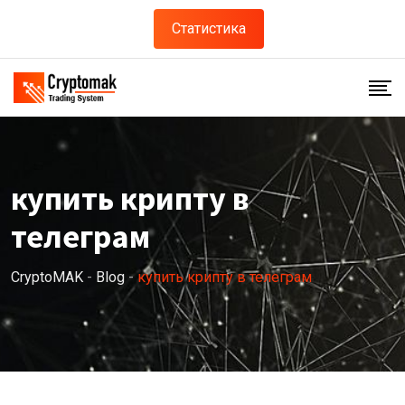
Skip
Статистика
to
content
купить крипту в
телеграм
CryptoMAK
-
Blog
-
купить крипту в телеграм