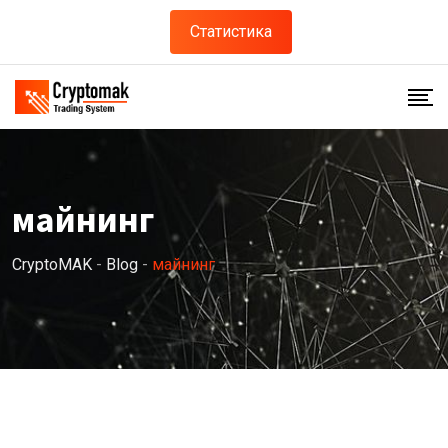
Skip
Статистика
to
content
майнинг
CryptoMAK
-
Blog
-
майнинг