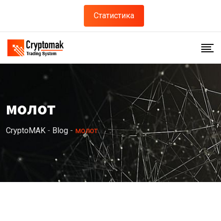
Skip
Статистика
to
content
молот
CryptoMAK
-
Blog
-
молот