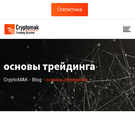
Skip
Статистика
to
content
основы трейдинга
CryptoMAK
-
Blog
-
основы трейдинга