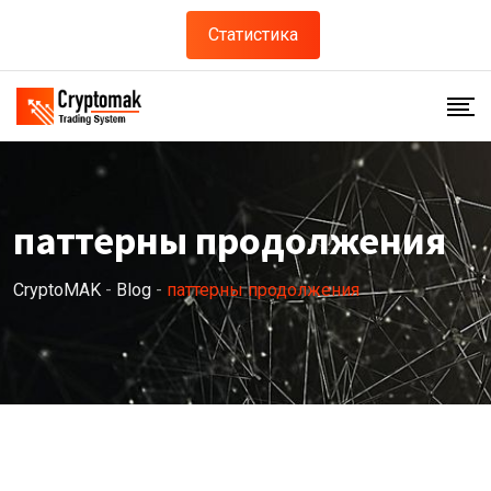
Skip
Статистика
to
content
паттерны продолжения
CryptoMAK
-
Blog
-
паттерны продолжения