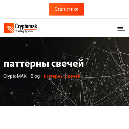
Skip
Статистика
to
content
паттерны свечей
CryptoMAK
-
Blog
-
паттерны свечей