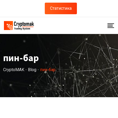
Skip
Статистика
to
content
пин-бар
CryptoMAK
-
Blog
-
пин-бар