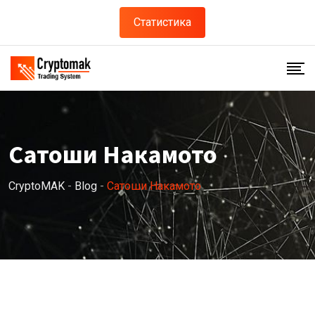
Skip
Статистика
to
content
Сатоши Накамото
CryptoMAK
-
Blog
-
Сатоши Накамото