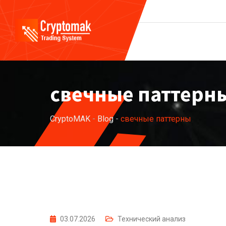
Skip
to
content
свечные паттерн
CryptoMAK
-
Blog
-
свечные паттерны
03.07.2026
Технический анализ