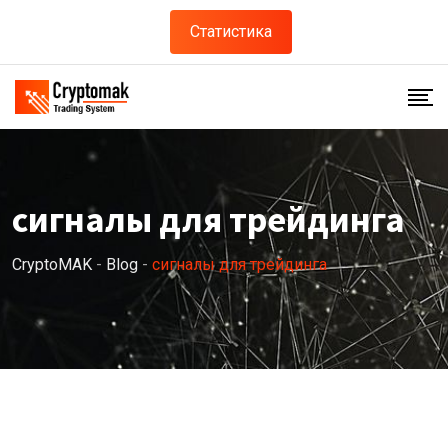
Skip
Статистика
to
content
сигналы для трейдинга
CryptoMAK
-
Blog
-
сигналы для трейдинга