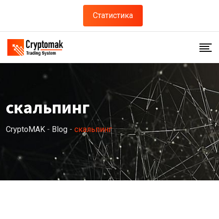
Skip
Статистика
to
content
скальпинг
CryptoMAK
-
Blog
-
скальпинг