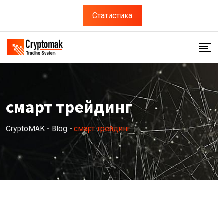
Skip
Статистика
to
content
смарт трейдинг
CryptoMAK
-
Blog
-
смарт трейдинг