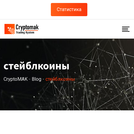
Skip
Статистика
to
content
стейблкоины
CryptoMAK
-
Blog
-
стейблкоины