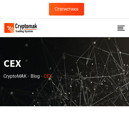
Skip
Статистика
to
content
CEX
CryptoMAK
-
Blog
-
CEX