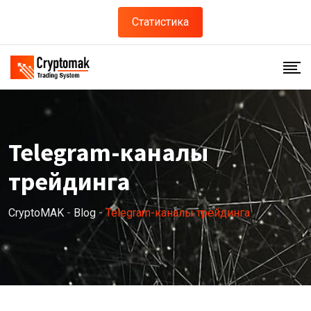
Skip
Статистика
to
content
Telegram-каналы
трейдинга
CryptoMAK
-
Blog
-
Telegram-каналы трейдинга