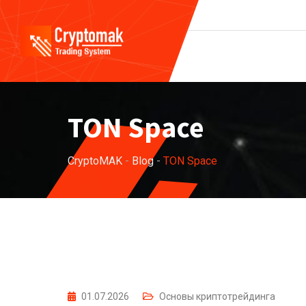
Skip
to
content
TON Space
CryptoMAK
-
Blog
-
TON Space
01.07.2026
Основы криптотрейдинга