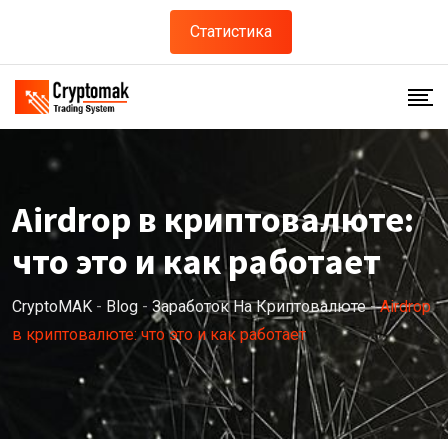
Skip
Статистика
to
content
Airdrop в криптовалюте:
что это и как работает
CryptoMAK
-
Blog
-
Заработок На Криптовалюте
-
Airdrop
в криптовалюте: что это и как работает