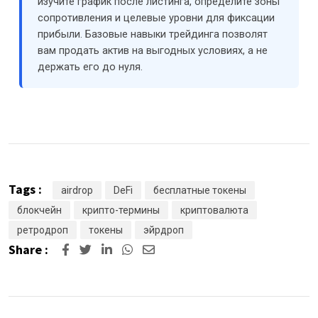
изучите график после листинга, определите зоны
сопротивления и целевые уровни для фиксации
прибыли. Базовые навыки трейдинга позволят
вам продать актив на выгодных условиях, а не
держать его до нуля.
Tags :
airdrop
DeFi
бесплатные токены
блокчейн
крипто-термины
криптовалюта
ретродроп
токены
эйрдроп
Share :
LinkedIn
Whatsapp
Share
via
Email