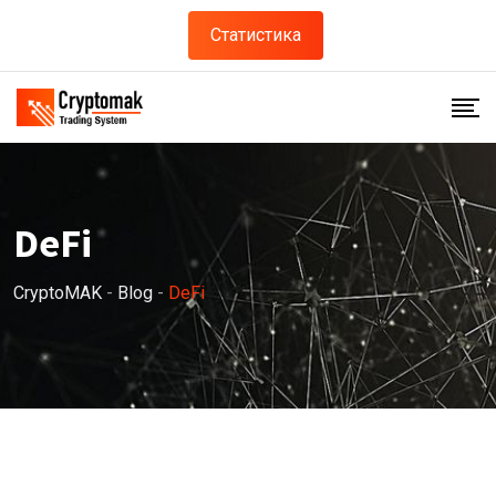
Skip
Статистика
to
content
DeFi
CryptoMAK
-
Blog
-
DeFi