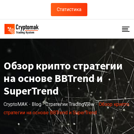
Статистика
Обзор крипто стратегии
на основе BBTrend и
SuperTrend
CryptoMAK
-
Blog
-
Стратегии TradingView
-
Обзор крипто
стратегии на основе BBTrend и SuperTrend