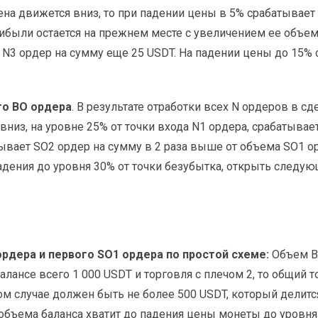
ена движется вниз, то при падении цены в 5% срабатывает
прибыли остается на прежнем месте с увеличением ее объе
т N3 ордер на сумму еще 25 USDT. На падении цены до 15%
го BO ордера
. В результате отработки всех N ордеров в сд
 вниз, на уровне 25% от точки входа N1 ордера, срабатыв
тывает SO2 ордер на сумму в 2 раза выше от объема SO1 
дения до уровня 30% от точки безубытка, открыть следую
рдера и первого SO1 ордера по простой схеме:
Объем BO
 балансе всего 1 000 USDT и торговля с плечом 2, то общий 
м случае должен быть не более 500 USDT, который делится
 объема баланса хватит до падения цены монеты до уровня 