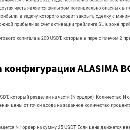
угая часть является фильтром потенциально опасных в п
рибыли, в задачу которого входит закрыть сделку с мини
ожной прибыли за счет активации трейлинга SL в зоне при
тового капитала в 200 USDT, которые в паре с плечом 2 
а конфигурации ALASIMA B
DT, который разделен на части (N ордера). Количество N 
ении цены от точки входа на заданное количество процен
вается N1 ордер на сумму 25 USDT. Если цена движется вв