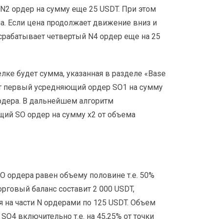
 N2 ордер на сумму еще 25 USDT. При этом
ма. Если цена продолжает движение вниз и
 срабатывает четвертый N4 ордер еще на 25
елке будет сумма, указанная в разделе «Base
ает первый усредняющий ордер SO1 на сумму
ордера. В дальнейшем алгоритм
щий SO ордер на сумму х2 от объема
 ордера равен объему половине т.е. 50%
торговый баланс составит 2 000 USDT,
 на части N ордерами по 125 USDT. Объем
SO4 включительно т.е. на 45,25% от точки