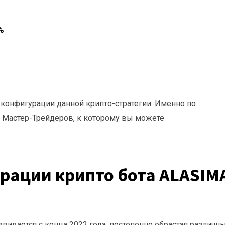
%
 конфигурации данной крипто-стратегии. Именно по
х Мастер-Трейдеров, к которому вы можете
рации крипто бота ALASIM
азвивается с конца 2022 года, постепенно обрастая различ