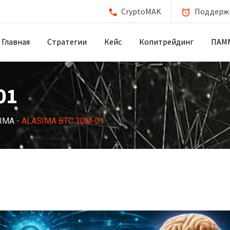
CryptoMAK
Поддержка
Главная
Стратегии
Кейс
Копитрейдинг
ПАМ
01
IMA
-
ALASIMA BTC 30M-01