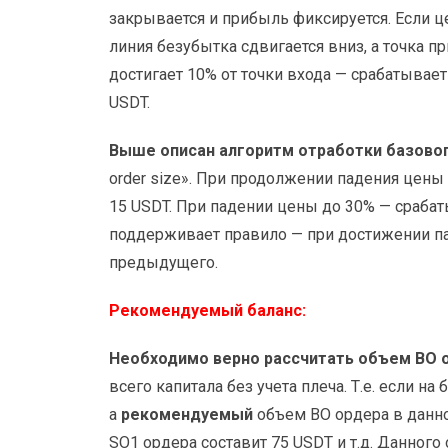
закрывается и прибыль фиксируется. Если ц
линия безубытка сдвигается вниз, а точка 
достигает 10% от точки входа — срабатывае
USDT.
Выше описан алгоритм отработки базово
order size». При продолжении падения цены
15 USDT. При падении цены до 30% — сраба
поддерживает правило — при достижении па
предыдущего.
Рекомендуемый баланс:
Необходимо верно рассчитать объем BO о
всего капитала без учета плеча. Т.е. если на
а
рекомендуемый
объем BO ордера в данно
SO1 ордера составит 75 USDT и т.д. Данного