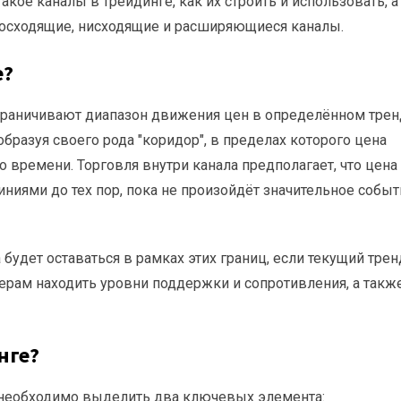
акое каналы в трейдинге, как их строить и использовать, а
восходящие, нисходящие и расширяющиеся каналы.
е?
ограничивают диапазон движения цен в определённом трен
образуя своего рода "коридор", в пределах которого цена
о времени. Торговля внутри канала предполагает, что цена
ниями до тех пор, пока не произойдёт значительное событ
 будет оставаться в рамках этих границ, если текущий трен
ерам находить уровни поддержки и сопротивления, а такж
нге?
, необходимо выделить два ключевых элемента: