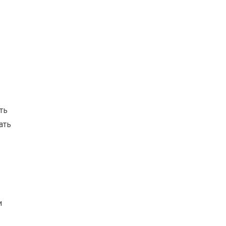
ть
ать
и