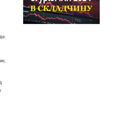
де.
ие,
д
е