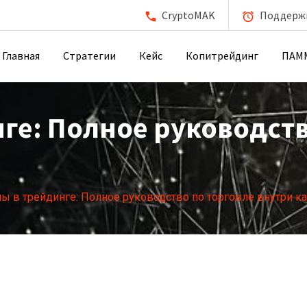
CryptoMAK
Поддержка
Главная
Стратегии
Кейс
Копитрейдинг
ПАМ
ге: Полное руководств
ы в трейдинге: Полное руководство по торговле внутри к