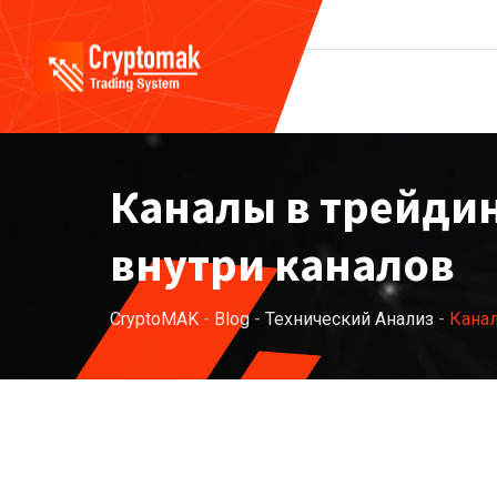
Каналы в трейдин
внутри каналов
CryptoMAK
-
Blog
-
Технический Анализ
-
Канал