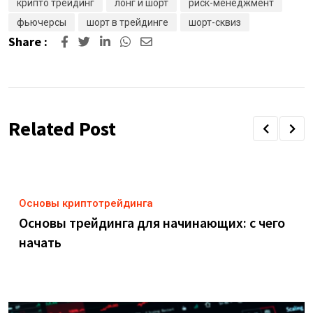
крипто трейдинг
лонг и шорт
риск-менеджмент
фьючерсы
шорт в трейдинге
шорт-сквиз
Share :
LinkedIn
Whatsapp
Share
via
Email
Related Post
Основы криптотрейдинга
Основы трейдинга для начинающих: с чего
начать