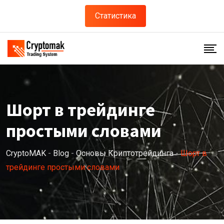
Skip
Статистика
to
content
Шорт в трейдинге
простыми словами
CryptoMAK
-
Blog
-
Основы Криптотрейдинга
-
Шорт в
трейдинге простыми словами