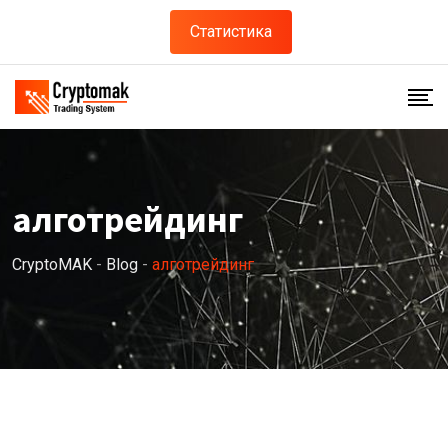
Skip
Статистика
to
content
алготрейдинг
CryptoMAK
-
Blog
-
алготрейдинг