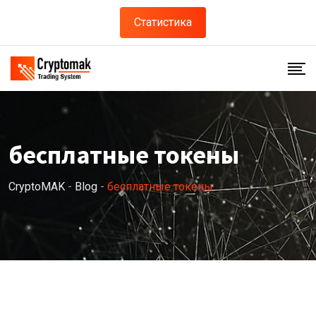
Skip
Статистика
to
content
бесплатные токены
CryptoMAK
-
Blog
-
бесплатные токены