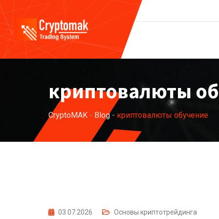
Skip
to
content
криптовалюты об
CryptoMAK
-
Blog
-
криптовалюты обучение
03.07.2026
Основы криптотрейдинга