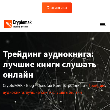
Skip
Статистика
to
content
Трейдинг аудиокнига:
лучшие книги слушать
онлайн
CryptoMAK
-
Blog
-
Основы Криптотрейдинга
-
Трейдинг
аудиокнига: лучшие книги слушать онлайн