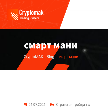
Skip
to
content
смарт мани
CryptoMAK
-
Blog
-
смарт мани
01.07.2026
Стратегии трейдинга