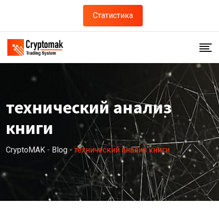
Skip
Статистика
to
content
технический анализ
книги
CryptoMAK
-
Blog
-
технический анализ книги