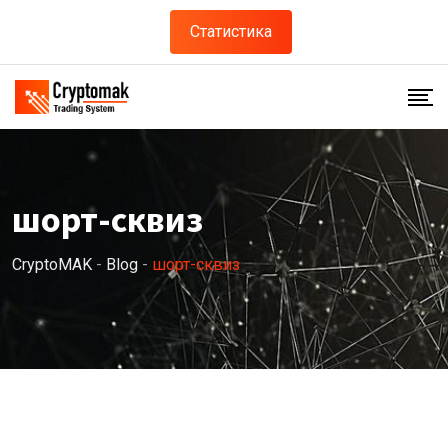
Skip
Статистика
to
content
шорт-сквиз
CryptoMAK
-
Blog
-
шорт-сквиз