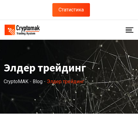
Skip
Статистика
to
content
Элдер трейдинг
CryptoMAK
-
Blog
-
Элдер трейдинг