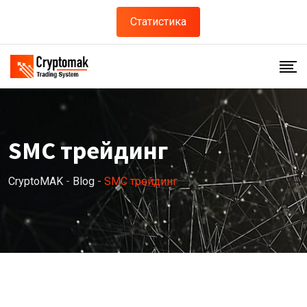
Skip
Статистика
to
content
SMC трейдинг
CryptoMAK
-
Blog
-
SMC трейдинг