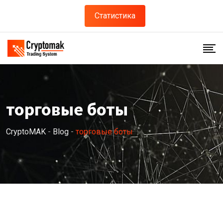
Skip
Статистика
to
content
торговые боты
CryptoMAK
-
Blog
-
торговые боты